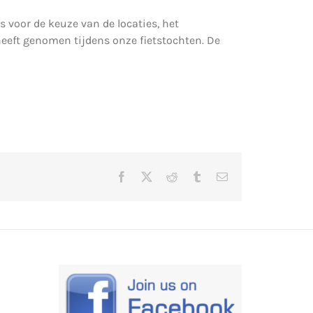
voor de keuze van de locaties, het
eft genomen tijdens onze fietstochten. De
Facebook
X
Reddit
Tumblr
E-
mail