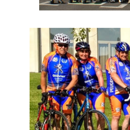
View
Larger
Image