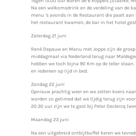
Tegen 15.00 uur waren de 6 koppels [Staafke, Mo
Na een welkomsdrink en de verdeling van de k
menu ’s avonds in de Restaurant die paalt aan h
het restaurant kwamen, de bar in het hotel gesl
Zaterdag 21 juni
René Depauw en Manu met Joppe zijn de groep k
middagmaal via Nederland terug naar Maldegem 
hebben we toch bijna 90 Km op de teller staan.
en iedereen op tijd in bed.
Zondag 22 juni
Opnieuw prachtig weer en we zetten koers naar
worden zo getimed dat we tijdig terug zijn vo
20.30 uur zijn we te gast bij Peter Declercq (w
Maandag 23 juni
Na een uitgebreid ontbijtbuffet keren we tevred