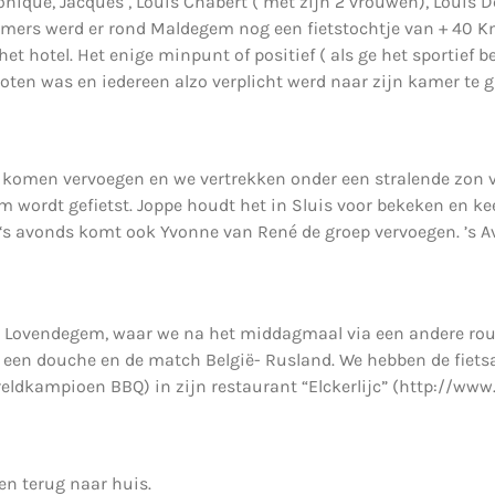
nique, Jacques , Louis Chabert ( met zijn 2 vrouwen), Louis D
amers werd er rond Maldegem nog een fietstochtje van + 40 
et hotel. Het enige minpunt of positief ( als ge het sportief 
oten was en iedereen alzo verplicht werd naar zijn kamer te 
omen vervoegen en we vertrekken onder een stralende zon vi
wordt gefietst. Joppe houdt het in Sluis voor bekeken en ke
 ‘s avonds komt ook Yvonne van René de groep vervoegen. ’s A
 Lovendegem, waar we na het middagmaal via een andere rout
or een douche en de match België- Rusland. We hebben de fie
ereldkampioen BBQ) in zijn restaurant “Elckerlijc” (http://www
en terug naar huis.