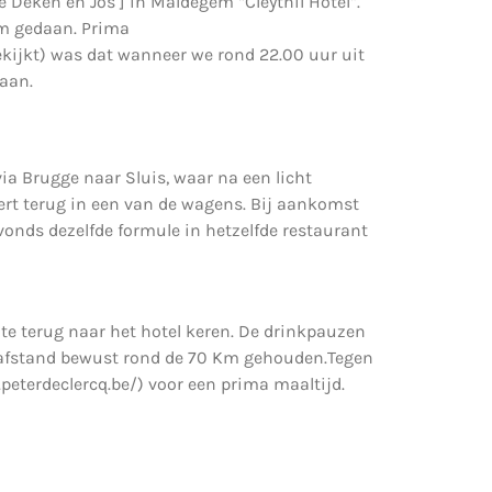
e Deken en Jos ] in Maldegem “Cleythil Hotel”.
Km gedaan. Prima
bekijkt) was dat wanneer we rond 22.00 uur uit
gaan.
a Brugge naar Sluis, waar na een licht
ert terug in een van de wagens. Bij aankomst
vonds dezelfde formule in hetzelfde restaurant
e terug naar het hotel keren. De drinkpauzen
tsafstand bewust rond de 70 Km gehouden.Tegen
.peterdeclercq.be/) voor een prima maaltijd.