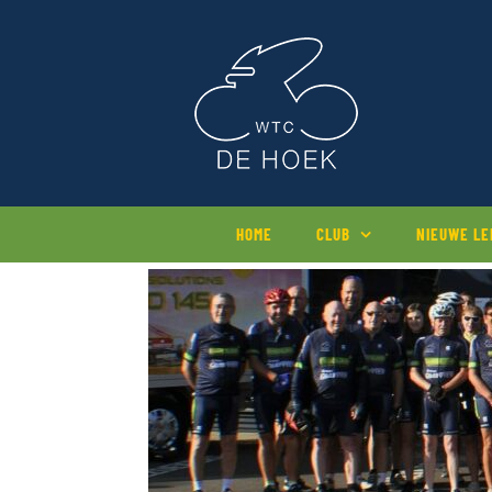
Ga
naar
inhoud
HOME
CLUB
NIEUWE L