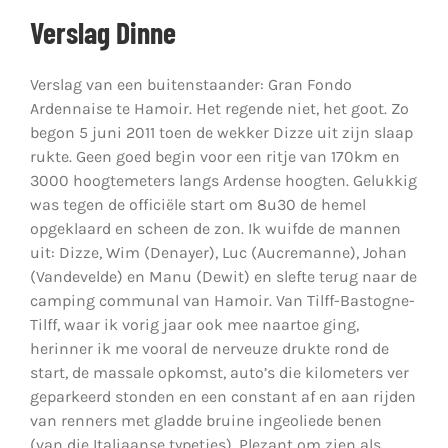
Verslag Dinne
Verslag van een buitenstaander: Gran Fondo
Ardennaise te Hamoir. Het regende niet, het goot. Zo
begon 5 juni 2011 toen de wekker Dizze uit zijn slaap
rukte. Geen goed begin voor een ritje van 170km en
3000 hoogtemeters langs Ardense hoogten. Gelukkig
was tegen de officiële start om 8u30 de hemel
opgeklaard en scheen de zon. Ik wuifde de mannen
uit: Dizze, Wim (Denayer), Luc (Aucremanne), Johan
(Vandevelde) en Manu (Dewit) en slefte terug naar de
camping communal van Hamoir. Van Tilff-Bastogne-
Tilff, waar ik vorig jaar ook mee naartoe ging,
herinner ik me vooral de nerveuze drukte rond de
start, de massale opkomst, auto’s die kilometers ver
geparkeerd stonden en een constant af en aan rijden
van renners met gladde bruine ingeoliede benen
(van die Italiaanse typetjes). Plezant om zien als