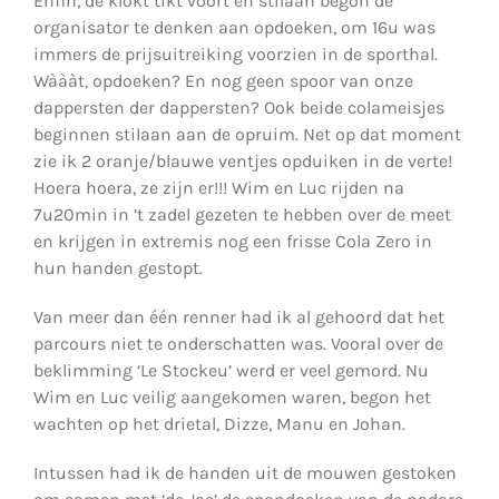
Enfin, de klokt tikt voort en stilaan begon de
organisator te denken aan opdoeken, om 16u was
immers de prijsuitreiking voorzien in de sporthal.
Wàààt, opdoeken? En nog geen spoor van onze
dappersten der dappersten? Ook beide colameisjes
beginnen stilaan aan de opruim. Net op dat moment
zie ik 2 oranje/blauwe ventjes opduiken in de verte!
Hoera hoera, ze zijn er!!! Wim en Luc rijden na
7u20min in ’t zadel gezeten te hebben over de meet
en krijgen in extremis nog een frisse Cola Zero in
hun handen gestopt.
Van meer dan één renner had ik al gehoord dat het
parcours niet te onderschatten was. Vooral over de
beklimming ‘Le Stockeu’ werd er veel gemord. Nu
Wim en Luc veilig aangekomen waren, begon het
wachten op het drietal, Dizze, Manu en Johan.
Intussen had ik de handen uit de mouwen gestoken