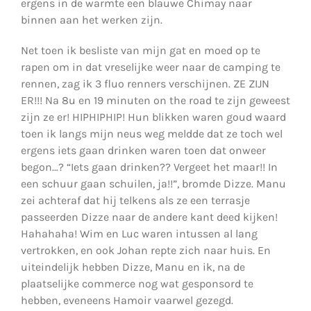
ergens in de warmte een blauwe Chimay naar
binnen aan het werken zijn.
Net toen ik besliste van mijn gat en moed op te
rapen om in dat vreselijke weer naar de camping te
rennen, zag ik 3 fluo renners verschijnen. ZE ZIJN
ER!!! Na 8u en 19 minuten on the road te zijn geweest
zijn ze er! HIPHIPHIP! Hun blikken waren goud waard
toen ik langs mijn neus weg meldde dat ze toch wel
ergens iets gaan drinken waren toen dat onweer
begon…? “Iets gaan drinken?? Vergeet het maar!! In
een schuur gaan schuilen, ja!!”, bromde Dizze. Manu
zei achteraf dat hij telkens als ze een terrasje
passeerden Dizze naar de andere kant deed kijken!
Hahahaha! Wim en Luc waren intussen al lang
vertrokken, en ook Johan repte zich naar huis. En
uiteindelijk hebben Dizze, Manu en ik, na de
plaatselijke commerce nog wat gesponsord te
hebben, eveneens Hamoir vaarwel gezegd.