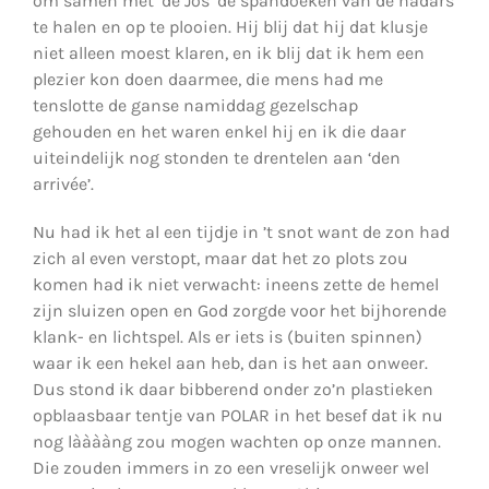
om samen met ‘de Jos’ de spandoeken van de nadars
te halen en op te plooien. Hij blij dat hij dat klusje
niet alleen moest klaren, en ik blij dat ik hem een
plezier kon doen daarmee, die mens had me
tenslotte de ganse namiddag gezelschap
gehouden en het waren enkel hij en ik die daar
uiteindelijk nog stonden te drentelen aan ‘den
arrivée’.
Nu had ik het al een tijdje in ’t snot want de zon had
zich al even verstopt, maar dat het zo plots zou
komen had ik niet verwacht: ineens zette de hemel
zijn sluizen open en God zorgde voor het bijhorende
klank- en lichtspel. Als er iets is (buiten spinnen)
waar ik een hekel aan heb, dan is het aan onweer.
Dus stond ik daar bibberend onder zo’n plastieken
opblaasbaar tentje van POLAR in het besef dat ik nu
nog lààààng zou mogen wachten op onze mannen.
Die zouden immers in zo een vreselijk onweer wel