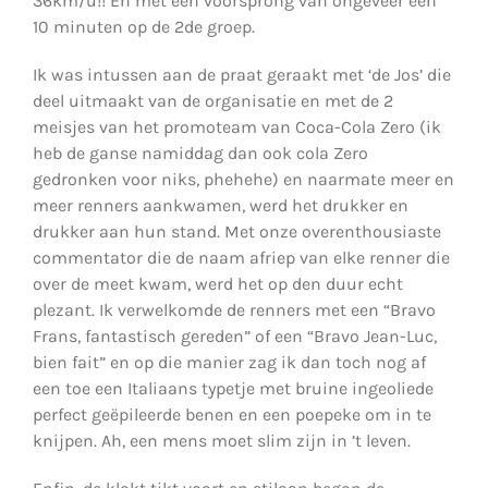
36km/u!! En met een voorsprong van ongeveer een
10 minuten op de 2de groep.
Ik was intussen aan de praat geraakt met ‘de Jos’ die
deel uitmaakt van de organisatie en met de 2
meisjes van het promoteam van Coca-Cola Zero (ik
heb de ganse namiddag dan ook cola Zero
gedronken voor niks, phehehe) en naarmate meer en
meer renners aankwamen, werd het drukker en
drukker aan hun stand. Met onze overenthousiaste
commentator die de naam afriep van elke renner die
over de meet kwam, werd het op den duur echt
plezant. Ik verwelkomde de renners met een “Bravo
Frans, fantastisch gereden” of een “Bravo Jean-Luc,
bien fait” en op die manier zag ik dan toch nog af
een toe een Italiaans typetje met bruine ingeoliede
perfect geëpileerde benen en een poepeke om in te
knijpen. Ah, een mens moet slim zijn in ’t leven.