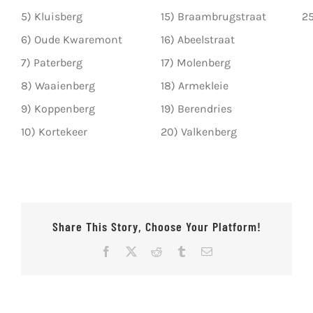
5) Kluisberg
15) Braambrugstraat
25
6) Oude Kwaremont
16) Abeelstraat
7) Paterberg
17) Molenberg
8) Waaienberg
18) Armekleie
9) Koppenberg
19) Berendries
10) Kortekeer
20) Valkenberg
Share This Story, Choose Your Platform!
Facebook
X
Reddit
Tumblr
E-
mail