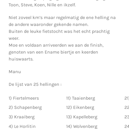
Toon, Steve, Koen, Nille en ikzelf.
Niet zoveel km’s maar regelmatig de ene helling na
de andere waaronder gekende namen.
Buiten de leuke fietstocht was het echt prachtig
weer.
Moe en voldaan arriveerden we aan de finish,
genoten van een Ename biertje en keerden
huiswaarts.
Manu
De lijst van 25 hellingen :
1) Fiertelmeers
11) Taaienberg
21
2) Schapenberg
12) Eikenberg
22
3) Kraaiberg
13) Kapelleberg
23
4) Le Horlitin
14) Wolvenberg
24