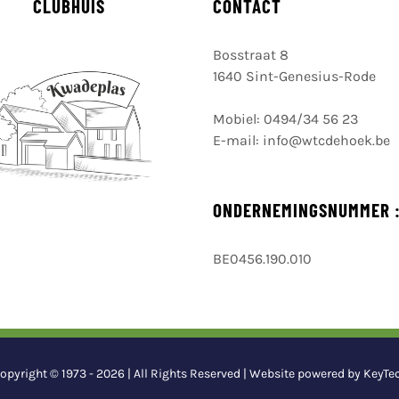
CLUBHUIS
CONTACT
Bosstraat 8
1640 Sint-Genesius-Rode
Mobiel:
0494/34 56 23
E-mail:
info@wtcdehoek.be
ONDERNEMINGSNUMMER 
BE0456.190.010
opyright © 1973 -
2026 | All Rights Reserved | Website powered by
KeyTe