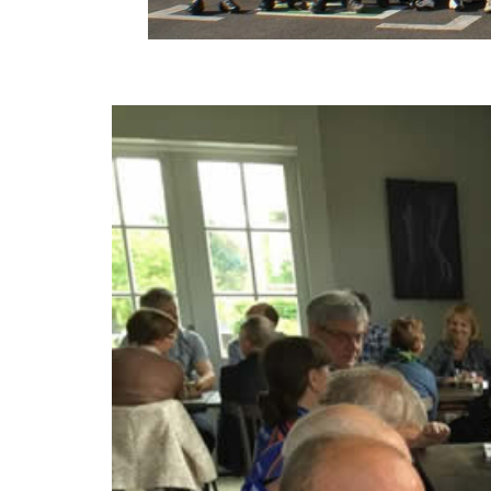
View
Larger
Image