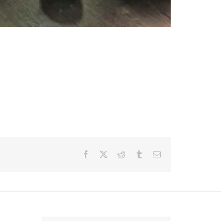
Facebook
X
Reddit
Tumblr
E-
mail