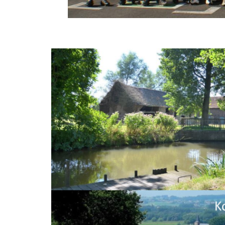
View
Larger
Image