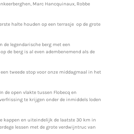
c Vankeerberghen, Marc Hancquinaux, Robbe
rste halte houden op een terrasje op de grote
an de legendarische berg met een
nop de berg is al even adembenemend als de
 een tweede stop voor onze middagmaal in het
 In de open vlakte tussen Flobecq en
rfrissing te krijgen onder de inmiddels loden
 kappen en uiteindelijk de laatste 30 km in
erdege lessen met de grote verdwijntruc van