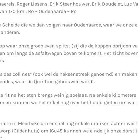
haerels, Roger Lissens, Erik Steenhouwer, Erik Doudelet, Lu
 van 170 km : Ro – Oudenaarde – Ro
e Schelde die we dan volgen naar Oudenaarde, waar we onze ee
aanderen.
 waar onze groep even splitst (zij die de koppen oprijden v
jden om langs de asfaltwegen boven te komen). Het zicht bove
is.
ys des collines” (ook wel de heksenstreek genoemd) en maken
légendes, waar de Quintine gebrouwen wordt.
e rit na het eten brengt weinig soelaas. Na enkele kilometers
m en kunnen we het enkel nog over het hoofd gieten om wat ve
te in Meerbeke om er snel nog enkele dranken achterover te
worp (Gildenhuis) om 16u45 kunnen we eindelijk onze dorst t