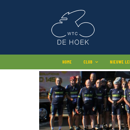
Ga
naar
inhoud
HOME
CLUB
NIEUWE L