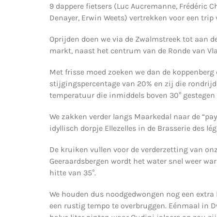
9 dappere fietsers (Luc Aucremanne, Frédéric C
Denayer, Erwin Weets) vertrekken voor een trip
Oprijden doen we via de Zwalmstreek tot aan d
markt, naast het centrum van de Ronde van Vl
Met frisse moed zoeken we dan de koppenberg op
stijgingspercentage van 20% en zij die rondri
temperatuur die inmiddels boven 30° gestegen 
We zakken verder langs Maarkedal naar de “pa
idyllisch dorpje Ellezelles in de Brasserie des 
De kruiken vullen voor de verderzetting van onz
Geeraardsbergen wordt het water snel weer war
hitte van 35°.
We houden dus noodgedwongen nog een extra hal
een rustig tempo te overbruggen. Eénmaal in D