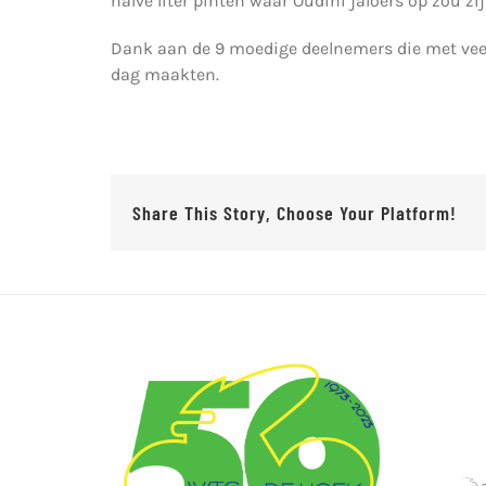
halve liter pinten waar Oudini jaloers op zou zij
Dank aan de 9 moedige deelnemers die met vee
dag maakten.
Share This Story, Choose Your Platform!