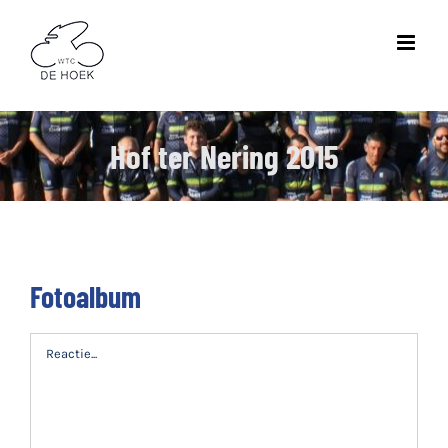
Ga
naar
inhoud
Hof ter Nering 2015
Fotoalbum
Reactie