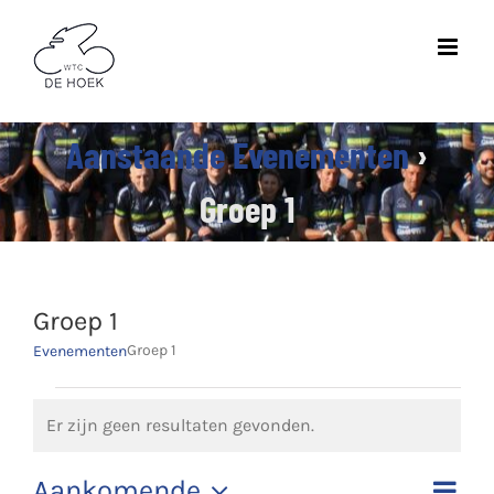
Ga
naar
inhoud
Aanstaande Evenementen
›
Groep 1
Groep 1
Groep 1
Evenementen
Evenementen
Er zijn geen resultaten gevonden.
Bericht
Aankomende
Evene