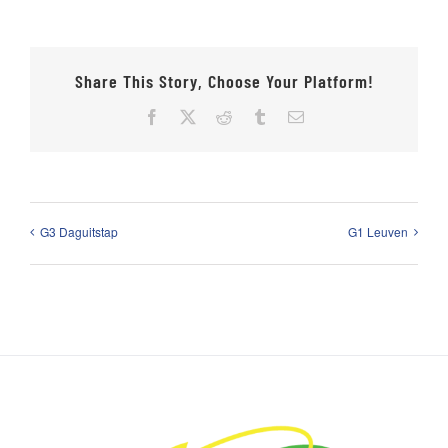
Share This Story, Choose Your Platform!
Facebook
X
Reddit
Tumblr
E-
mail
G3 Daguitstap
G1 Leuven