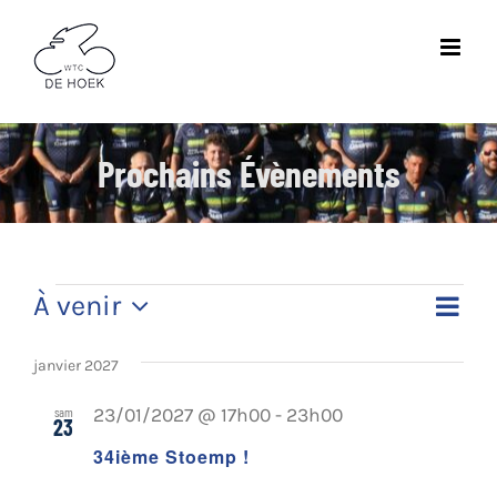
Skip
to
content
Prochains Évènements
Évènements
À venir
Naviga
Liste
Navig
de
Sélectionnez
une
par
janvier 2027
vues
date.
Évène
consu
sam
23/01/2027 @ 17h00
-
23h00
23
34ième Stoemp !