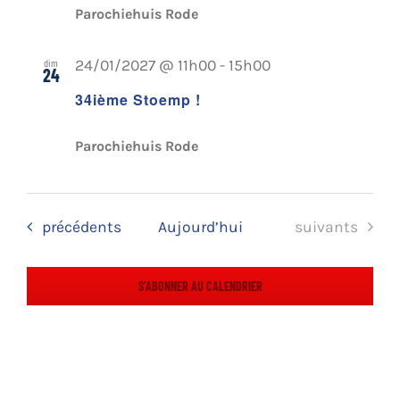
Parochiehuis Rode
dim
24/01/2027 @ 11h00
-
15h00
24
34ième Stoemp !
Parochiehuis Rode
Évènements
Évènements
précédents
Aujourd’hui
suivants
S’ABONNER AU CALENDRIER